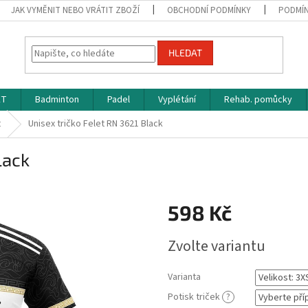
JAK VYMĚNIT NEBO VRÁTIT ZBOŽÍ
OBCHODNÍ PODMÍNKY
PODMÍN
HLEDAT
ET
Badminton
Padel
Vyplétání
Rehab. pomůcky
t
Unisex tričko Felet RN 3621 Black
lack
598 Kč
Měrná
Zvolte variantu
cena:
Varianta
Potisk triček
?