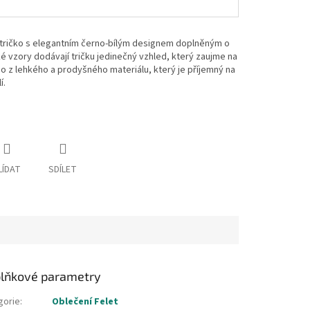
 tričko s elegantním černo-bílým designem doplněným o
ké vzory dodávají tričku jedinečný vzhled, který zaujme na
no z lehkého a prodyšného materiálu, který je příjemný na
í.
LÍDAT
SDÍLET
lňkové parametry
gorie
:
Oblečení Felet