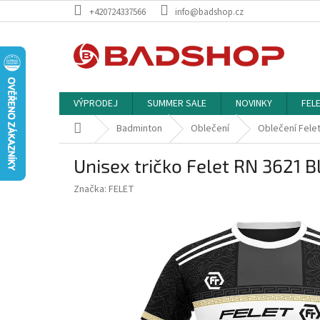
Přejít
+420724337566
info@badshop.cz
na
obsah
VÝPRODEJ
SUMMER SALE
NOVINKY
FEL
Domů
Badminton
Oblečení
Oblečení Fele
Unisex tričko Felet RN 3621 B
Značka:
FELET