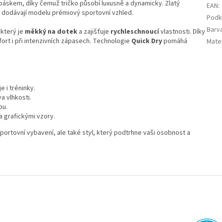
 páskem, díky čemuž tričko působí luxusně a dynamicky. Zlatý
EAN
:
y dodávají modelu prémiový sportovní vzhled.
Podk
Barv
 který je
měkký na dotek
a zajišťuje
rychleschnoucí
vlastnosti. Díky
rt i při intenzivních zápasech. Technologie
Quick Dry
pomáhá
Mater
e i tréninky.
a vlhkosti.
bu.
a grafickými vzory.
portovní vybavení, ale také styl, který podtrhne vaši osobnost a