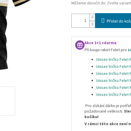
Můžeme doručit do:
Zvolte varian
Přidat do koš
Akce 1+1 zdarma
Při koupi raket Felet pro
z
Unisex tričko Felet
Unisex tričko Felet
Unisex tričko Felet
Unisex tričko Felet
Unisex tričko Felet
Unisex tričko Felet
Pro získání dárku je potře
požadované velikosti.
Sle
košíku!
V rámci této akce není 