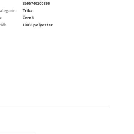
8595740100896
ategorie
:
Trika
a
:
Černá
iál
:
100% polyester