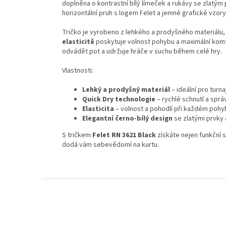
doplněna o kontrastní bílý límeček a rukávy se zlatým
horizontální pruh s logem Felet a jemné grafické vzor
Tričko je vyrobeno z lehkého a prodyšného materiálu,
elasticitě
poskytuje volnost pohybu a maximální komfo
odvádět pot a udržuje hráče v suchu během celé hry.
Vlastnosti:
Lehký a prodyšný materiál
– ideální pro turnaj
Quick Dry technologie
– rychlé schnutí a správ
Elasticita
– volnost a pohodlí při každém pohy
Elegantní černo-bílý design
se zlatými prvky 
S tričkem
Felet RN 3621 Black
získáte nejen funkční s
dodá vám sebevědomí na kurtu.
Z
á
p
a