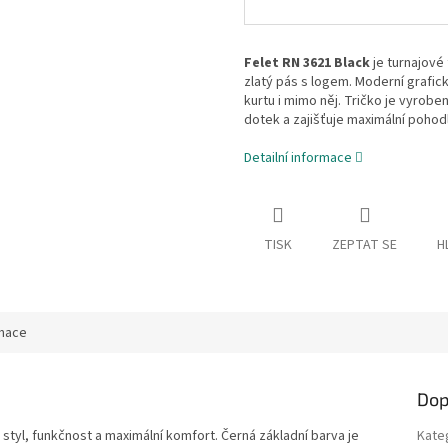
Felet RN 3621 Black
je turnajové
zlatý pás s logem. Moderní grafic
kurtu i mimo něj. Tričko je vyrobe
dotek a zajišťuje maximální pohodl
Detailní informace
TISK
ZEPTAT SE
H
rmace
Dop
e styl, funkčnost a maximální komfort. Černá základní barva je
Kate