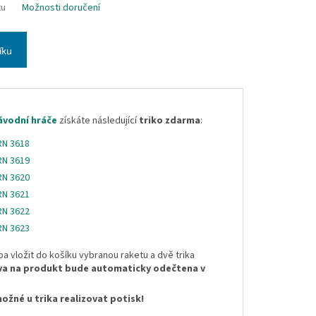
tu
Možnosti doručení
íku
ávodní hráče
získáte následující
triko zdarma
:
 RN 3618
 RN 3619
 RN 3620
 RN 3621
 RN 3622
 RN 3623
ba vložit do košíku vybranou raketu a dvě trika
va na produkt bude automaticky odečtena v
možné u trika realizovat potisk!