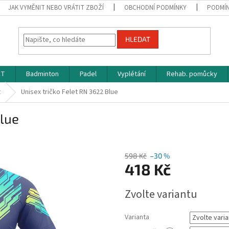
JAK VYMĚNIT NEBO VRÁTIT ZBOŽÍ
OBCHODNÍ PODMÍNKY
PODMÍN
HLEDAT
ET
Badminton
Padel
Vyplétání
Rehab. pomůcky
t
Unisex tričko Felet RN 3622 Blue
Blue
598 Kč
–30 %
418 Kč
Měrná
Zvolte variantu
cena:
Varianta