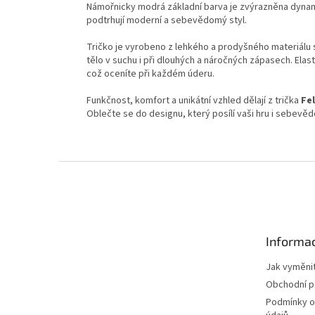
Námořnicky modrá základní barva je zvýrazněna dynam
podtrhují moderní a sebevědomý styl.
Tričko je vyrobeno z lehkého a prodyšného materiálu 
tělo v suchu i při dlouhých a náročných zápasech. Elas
což oceníte při každém úderu.
Funkčnost, komfort a unikátní vzhled dělají z trička
Fel
Oblečte se do designu, který posílí vaši hru i sebevěd
Z
á
p
a
t
Informac
í
Jak vyměnit
Obchodní 
Podmínky o