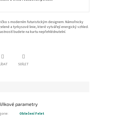
tričko s moderním futuristickým designem. Námořnicky
lené a tyrkysové linie, které vytvářejí energický vzhled.
lastností budete na kurtu nepřehlédnutelní.
LÍDAT
SDÍLET
lňkové parametry
gorie
:
Oblečení Felet