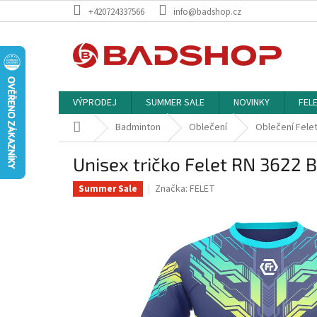
Přejít
+420724337566
info@badshop.cz
na
obsah
VÝPRODEJ
SUMMER SALE
NOVINKY
FEL
Domů
Badminton
Oblečení
Oblečení Fele
Unisex tričko Felet RN 3622 
Značka:
FELET
Summer Sale