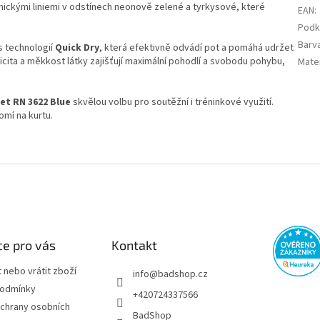
ickými liniemi v odstínech neonově zelené a tyrkysové, které
EAN
:
Podk
Barv
s technologií
Quick Dry
, která efektivně odvádí pot a pomáhá udržet
ticita a měkkost látky zajišťují maximální pohodlí a svobodu pohybu,
Mater
et RN 3622 Blue
skvělou volbu pro soutěžní i tréninkové využití.
omí na kurtu.
e pro vás
Kontakt
 nebo vrátit zboží
info
@
badshop.cz
podmínky
+420724337566
chrany osobních
BadShop