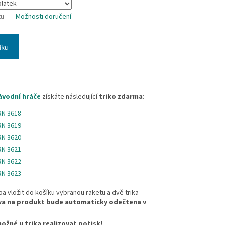
tu
Možnosti doručení
íku
ávodní hráče
získáte následující
triko zdarma
:
 RN 3618
 RN 3619
 RN 3620
 RN 3621
 RN 3622
 RN 3623
ba vložit do košíku vybranou raketu a dvě trika
va na produkt bude automaticky odečtena v
možné u trika realizovat potisk!