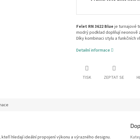
Felet RN 3622 Blue
je turnajové 
modrý podklad doplňují neonově ze
Díky kombinaci stylu a funkčních v
Detailní informace
TISK
ZEPTAT SE
H
rmace
Dop
 kteří hledají ideální propojení výkonu a výrazného designu.
Kate