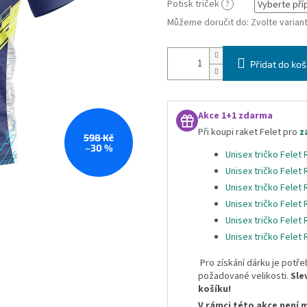
Potisk triček
?
Můžeme doručit do:
Zvolte varian
Přidat do koš
Akce 1+1 zdarma
Při koupi raket Felet pro
z
598 Kč
–30 %
Unisex tričko Felet
Unisex tričko Felet
Unisex tričko Felet
Unisex tričko Felet
Unisex tričko Felet
Unisex tričko Felet
Pro získání dárku je potře
požadované velikosti.
Sle
košíku!
V rámci této akce není 