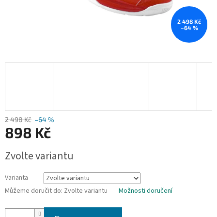
2 498 Kč
–64 %
2 498 Kč
–64 %
898 Kč
Měrná
Zvolte variantu
cena:
Varianta
Můžeme doručit do:
Zvolte variantu
Možnosti doručení