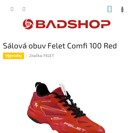
Přejít
NÁKUP
na
obsah
KOŠÍK
Sálová obuv Felet Comfi 100 Red
Značka:
FELET
Výprodej