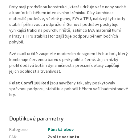
Boty mají prodyšnou konstrukci, která udržuje vaše nohy suché
a komfortní i během intenzivního tréninku. Díky kombinaci
materiálů podešve, včetně gumy, EVA a TPU, nabízejí tyto boty
stabilní přilnavost a odpružení. Gumová podešev poskytuje
vynikající trakci na povrchu hřiště, zatímco EVA materiál tlumí
nárazy a TPU stabilizátor zajišťuje podporu během bočních
pohybů.
Své okolí určitě zaujmete moderním designem těchto bot, který
kombinuje
červenou barvu s prvky bílé a černé
. Jejich nízký
profil dodává botám dynamičnost a precizní detaily zajišťují
jejich odolnost a trvanlivost.
Felet Comfi 100 Red
jsou navrženy tak, aby poskytovaly
správnou podporu, stabilitu a pohodlí během vaší badmintonové
hry.
Doplňkové parametry
Kategorie
:
Pánská obuv
EAN
:
Zvolte variantu