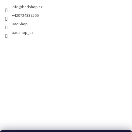
info
@
badshop.cz
+420724337566
BadShop
badshop_cz