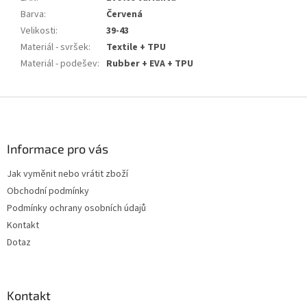
Barva
:
Červená
Velikosti
:
39-43
Materiál - svršek
:
Textile + TPU
Materiál - podešev
:
Rubber + EVA + TPU
Z
á
p
a
Informace pro vás
t
Jak vyměnit nebo vrátit zboží
í
Obchodní podmínky
Podmínky ochrany osobních údajů
Kontakt
Dotaz
Kontakt