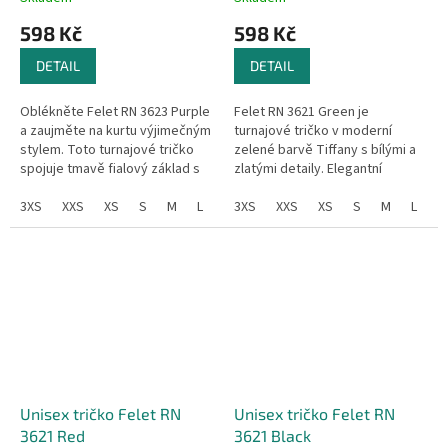
598 Kč
598 Kč
DETAIL
DETAIL
Oblékněte Felet RN 3623 Purple
Felet RN 3621 Green je
a zaujměte na kurtu výjimečným
turnajové tričko v moderní
stylem. Toto turnajové tričko
zelené barvě Tiffany s bílými a
spojuje tmavě fialový základ s
zlatými detaily. Elegantní
motivem křídel v odstínech
grafické vzory a kontrastní pruh
fialové, modré a zlaté,...
3XS
XXS
XS
S
M
L
XL
s logem dodávají tričku
3XS
XXL
XXS
3XL
XS
4XL
S
M
L
X
prémiový...
Unisex tričko Felet RN
Unisex tričko Felet RN
3621 Red
3621 Black