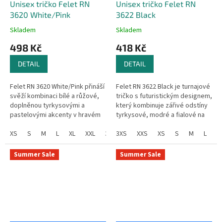
Unisex tričko Felet RN
Unisex tričko Felet RN
3620 White/Pink
3622 Black
Skladem
Skladem
498 Kč
418 Kč
DETAIL
DETAIL
Felet RN 3620 White/Pink přináší
Felet RN 3622 Black je turnajové
svěží kombinaci bílé a růžové,
tričko s futuristickým designem,
doplněnou tyrkysovými a
který kombinuje zářivé odstíny
pastelovými akcenty v hravém
tyrkysové, modré a fialové na
grafickém designu. Stylové a
černém podkladu. Moderní
výrazné tričko, které upoutá...
XS
S
M
L
XL
XXL
3XL
geometrické vzory...
3XS
4XL
XXS
XS
S
M
L
X
Summer Sale
Summer Sale