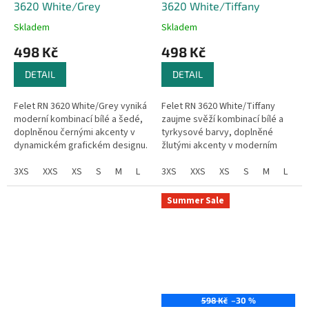
3620 White/Grey
3620 White/Tiffany
Skladem
Skladem
498 Kč
498 Kč
DETAIL
DETAIL
Felet RN 3620 White/Grey vyniká
Felet RN 3620 White/Tiffany
moderní kombinací bílé a šedé,
zaujme svěží kombinací bílé a
doplněnou černými akcenty v
tyrkysové barvy, doplněné
dynamickém grafickém designu.
žlutými akcenty v moderním
Elegantní a svěží vzhled s
grafickém designu. Výrazné
nádechem originality.
3XS
XXS
XS
S
M
L
XL
turnajové tričko, které
3XS
XXL
XXS
3XL
XS
4XL
S
M
L
X
okamžitě...
Summer Sale
598 Kč
–30 %