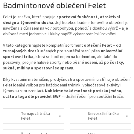
Badmintonové oblečení Felet
Felet je značka, která spojuje
sportovní funkčnost, atraktivní
design a týmového ducha
. Její kolekce badmintonového oblečení je
navržena s důrazem na volnost pohybu, pohodlí a dlouhou výdrž – a je
oblíbená mezi jednotlivci i kluby napříč výkonnostními úrovněmi.
V této kategorii najdete kompletní sortiment
oblečení Felet
– od
turnajových dresů
určených pro soutěžní hraní, přes
univerzální
sportovní trika
, která se hodí nejen na badminton, ale také do
posilovny, pro jiné halové sporty nebo běžné nošení, až po
šortky,
sukně, mikiny a sportovní soupravy
.
Díky kvalitním materiálům, prodyšnosti a sportovnímu střihu je oblečení
Felet ideální volbou pro každodenní trénink, volnočasové aktivity i
týmovou reprezentaci.
Nabízíme také možnost potisku jména,
státu a loga dle pravidel BWF
– ideální řešení pro soutěžní hráče.
Turnajová trička
Univerzální trička
Felet
Felet