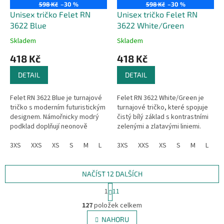
598 Kč
–30 %
598 Kč
–30 %
Unisex tričko Felet RN
Unisex tričko Felet RN
3622 Blue
3622 White/Green
Skladem
Skladem
418 Kč
418 Kč
DETAIL
DETAIL
Felet RN 3622 Blue je turnajové
Felet RN 3622 White/Green je
tričko s moderním futuristickým
turnajové tričko, které spojuje
designem. Námořnicky modrý
čistý bílý základ s kontrastními
podklad doplňují neonově
zelenými a zlatavými liniemi.
zelené a tyrkysové linie, které
Moderní design působí svěže a
vytvářejí energický vzhled....
3XS
XXS
XS
S
M
L
XL
elegantně, zatímco...
3XS
XXL
XXS
3XL
XS
4XL
S
M
L
X
NAČÍST 12 DALŠÍCH
S
1
11
t
O
r
127
položek celkem
v
á
l
NAHORU
n