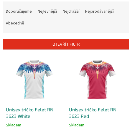
Ř
a
Doporučujeme
Nejlevnější
Nejdražší
Nejprodávanější
z
e
Abecedně
n
í
p
OTEVŘÍT FILTR
r
o
V
d
ý
u
p
k
i
t
s
ů
p
r
o
d
Unisex tričko Felet RN
Unisex tričko Felet RN
u
3623 White
3623 Red
k
Skladem
Skladem
t