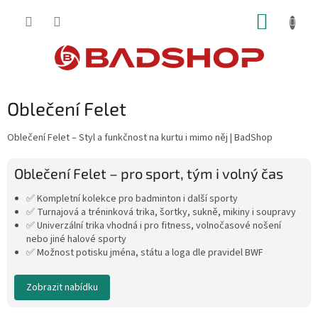
Přejít
NÁKUP
na
obsah
KOŠÍK
Oblečení Felet
Oblečení Felet – Styl a funkčnost na kurtu i mimo něj | BadShop
Oblečení Felet – pro sport, tým i volný čas
✅ Kompletní kolekce pro badminton i další sporty
✅ Turnajová a tréninková trika, šortky, sukně, mikiny i soupravy
✅ Univerzální trika vhodná i pro fitness, volnočasové nošení
nebo jiné halové sporty
✅ Možnost potisku jména, státu a loga dle pravidel BWF
Zobrazit nabídku