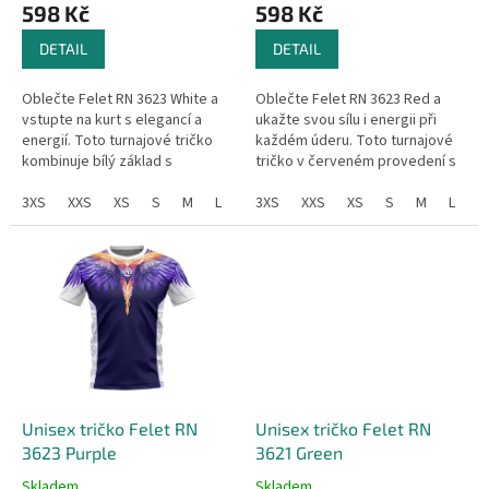
598 Kč
598 Kč
ů
DETAIL
DETAIL
Oblečte Felet RN 3623 White a
Oblečte Felet RN 3623 Red a
vstupte na kurt s elegancí a
ukažte svou sílu i energii při
energií. Toto turnajové tričko
každém úderu. Toto turnajové
kombinuje bílý základ s
tričko v červeném provedení s
výrazným motivem křídel v
ohnivým motivem křídel v
odstínech modré, tyrkysové a
3XS
XXS
XS
S
M
L
XL
odstínech červené, oranžové
3XS
XXL
XXS
3XL
XS
4XL
S
M
L
X
fialové,...
a...
Unisex tričko Felet RN
Unisex tričko Felet RN
3623 Purple
3621 Green
Skladem
Skladem