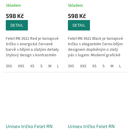
Skladem
Skladem
598 Kč
598 Kč
DETAIL
DETAIL
Felet RN 3621 Red je turnajové
Felet RN 3621 Black je turnajové
tričko v energické červené
tričko s elegantním černo-bílým
barvě s bílými a zlatými detaily.
designem doplněným o zlatý
Stylový design s kontrastním
pás s logem. Moderní grafické
pruhem a jemnými grafickými
vzory dodávají tričku jedinečný
vzory dodává tričku dynamiku...
3XS
XXS
XS
S
M
L
XL
vzhled, který zaujme na...
3XS
XXL
XXS
3XL
XS
4XL
S
M
L
X
Unisex tričko Felet RN
Unisex tričko Felet RN