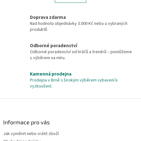
á
k
d
o
v
a
Doprava zdarma
á
c
Nad hodnotu objednávky 3.000 Kč nebo u vybraných
n
í
produktů
í
p
r
v
Odborné poradenství
k
Odborné poradenství od hráčů a trenérů – pomůžeme
y
s výběrem na míru.
v
ý
Kamenná prodejna
p
Prodejna v Brně s širokým výběrem vybavení k
i
vyzkoušení.
s
u
Z
á
p
a
Informace pro vás
t
Jak vyměnit nebo vrátit zboží
í